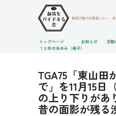
コ
都筑の魅力を勉強したい、多
ン
テ
ン
トップページ
お知らせ
活動
ツ
１０年のあゆみ（冊子）
へ
ス
キ
ッ
TGA75「東山
プ
で」を11月15
の上り下りがあ
昔の面影が残る