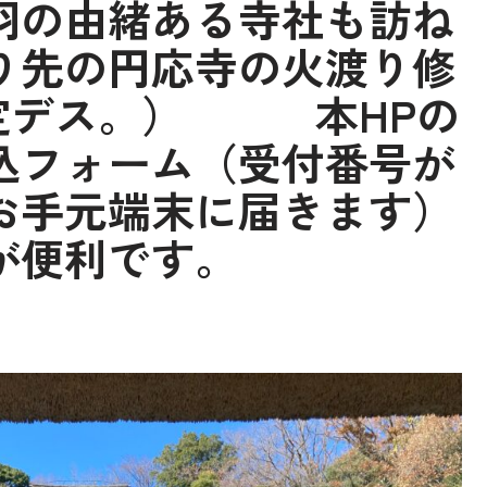
羽の由緒ある寺社も訪ね
り先の円応寺の火渡り修
日予定デス。） 本HPの
込フォーム（受付番号が
お手元端末に届きます）
が便利です。